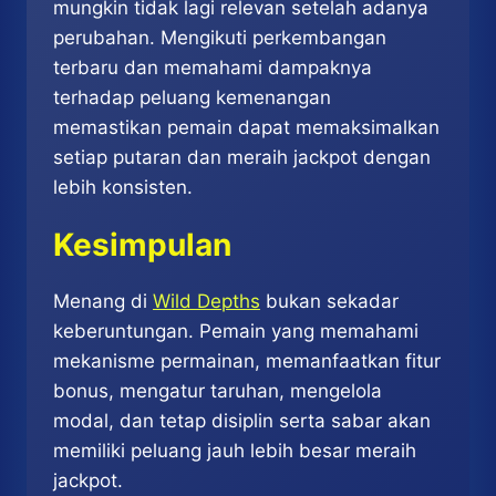
mungkin tidak lagi relevan setelah adanya
perubahan. Mengikuti perkembangan
terbaru dan memahami dampaknya
terhadap peluang kemenangan
memastikan pemain dapat memaksimalkan
setiap putaran dan meraih jackpot dengan
lebih konsisten.
Kesimpulan
Menang di
Wild Depths
bukan sekadar
keberuntungan. Pemain yang memahami
mekanisme permainan, memanfaatkan fitur
bonus, mengatur taruhan, mengelola
modal, dan tetap disiplin serta sabar akan
memiliki peluang jauh lebih besar meraih
jackpot.