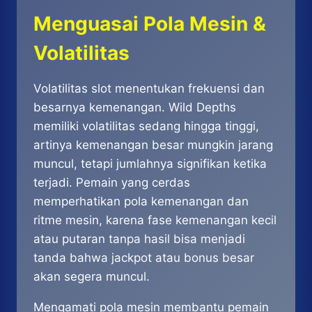
Menguasai Pola Mesin &
Volatilitas
Volatilitas slot menentukan frekuensi dan
besarnya kemenangan. Wild Depths
memiliki volatilitas sedang hingga tinggi,
artinya kemenangan besar mungkin jarang
muncul, tetapi jumlahnya signifikan ketika
terjadi. Pemain yang cerdas
memperhatikan pola kemenangan dan
ritme mesin, karena fase kemenangan kecil
atau putaran tanpa hasil bisa menjadi
tanda bahwa jackpot atau bonus besar
akan segera muncul.
Mengamati pola mesin membantu pemain