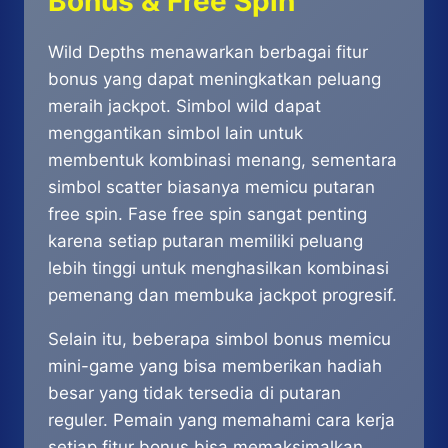
Bonus & Free Spin
Wild Depths menawarkan berbagai fitur
bonus yang dapat meningkatkan peluang
meraih jackpot. Simbol wild dapat
menggantikan simbol lain untuk
membentuk kombinasi menang, sementara
simbol scatter biasanya memicu putaran
free spin. Fase free spin sangat penting
karena setiap putaran memiliki peluang
lebih tinggi untuk menghasilkan kombinasi
pemenang dan membuka jackpot progresif.
Selain itu, beberapa simbol bonus memicu
mini-game yang bisa memberikan hadiah
besar yang tidak tersedia di putaran
reguler. Pemain yang memahami cara kerja
setiap fitur bonus bisa memaksimalkan