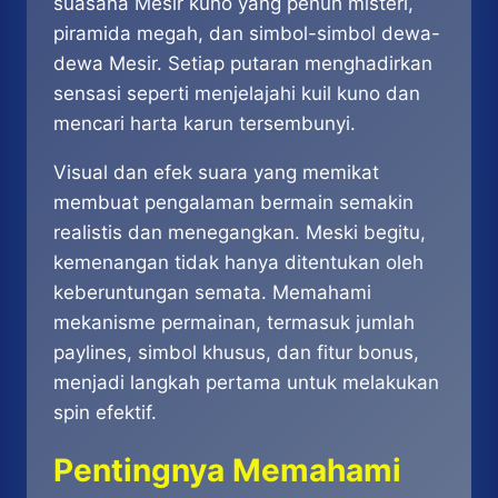
suasana Mesir kuno yang penuh misteri,
piramida megah, dan simbol-simbol dewa-
dewa Mesir. Setiap putaran menghadirkan
sensasi seperti menjelajahi kuil kuno dan
mencari harta karun tersembunyi.
Visual dan efek suara yang memikat
membuat pengalaman bermain semakin
realistis dan menegangkan. Meski begitu,
kemenangan tidak hanya ditentukan oleh
keberuntungan semata. Memahami
mekanisme permainan, termasuk jumlah
paylines, simbol khusus, dan fitur bonus,
menjadi langkah pertama untuk melakukan
spin efektif.
Pentingnya Memahami