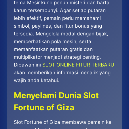
tema Mesir kuno penuh misteri dan harta
karun tersembunyi. Agar setiap putaran
lebih efektif, pemain perlu memahami
simbol, paylines, dan fitur bonus yang
tersedia. Mengelola modal dengan bijak,
memperhatikan pola mesin, serta
memanfaatkan putaran gratis dan
multiplikator menjadi strategi penting.
Dibawah ini
SLOT ONLINE FITUR TERBARU
akan memberikan informasi menarik yang
wajib anda ketahui.
Menyelami Dunia Slot
Fortune of Giza
Slot Fortune of Giza membawa pemain ke