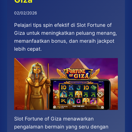
02/02/2026
Pelajari tips spin efektif di Slot Fortune of
Giza untuk meningkatkan peluang menang,
memanfaatkan bonus, dan meraih jackpot
lebih cepat.
Slot Fortune of Giza menawarkan
pengalaman bermain yang seru dengan