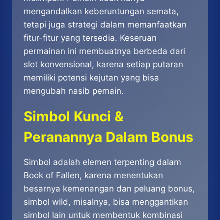
mengandalkan keberuntungan semata,
tetapi juga strategi dalam memanfaatkan
fitur-fitur yang tersedia. Keseruan
permainan ini membuatnya berbeda dari
slot konvensional, karena setiap putaran
memiliki potensi kejutan yang bisa
mengubah nasib pemain.
Simbol Kunci &
Peranannya Dalam Bonus
Simbol adalah elemen terpenting dalam
Book of Fallen, karena menentukan
besarnya kemenangan dan peluang bonus,
simbol wild, misalnya, bisa menggantikan
simbol lain untuk membentuk kombinasi