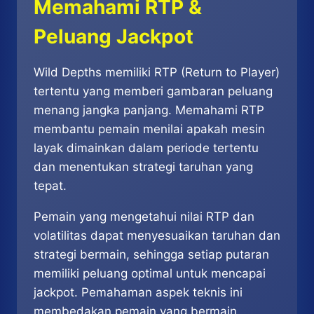
Memahami RTP &
Peluang Jackpot
Wild Depths memiliki RTP (Return to Player)
tertentu yang memberi gambaran peluang
menang jangka panjang. Memahami RTP
membantu pemain menilai apakah mesin
layak dimainkan dalam periode tertentu
dan menentukan strategi taruhan yang
tepat.
Pemain yang mengetahui nilai RTP dan
volatilitas dapat menyesuaikan taruhan dan
strategi bermain, sehingga setiap putaran
memiliki peluang optimal untuk mencapai
jackpot. Pemahaman aspek teknis ini
membedakan pemain yang bermain