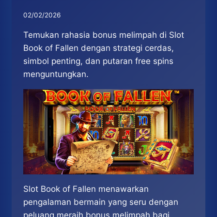
02/02/2026
Temukan rahasia bonus melimpah di Slot
Book of Fallen dengan strategi cerdas,
simbol penting, dan putaran free spins
menguntungkan.
Slot Book of Fallen menawarkan
pengalaman bermain yang seru dengan
peluang meraih bonus melimpah bagi