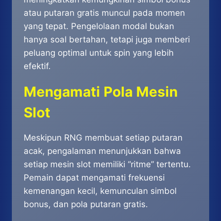
atau putaran gratis muncul pada momen
yang tepat. Pengelolaan modal bukan
hanya soal bertahan, tetapi juga memberi
peluang optimal untuk spin yang lebih
efektif.
Mengamati Pola Mesin
Slot
Meskipun RNG membuat setiap putaran
acak, pengalaman menunjukkan bahwa
setiap mesin slot memiliki “ritme” tertentu.
Pemain dapat mengamati frekuensi
kemenangan kecil, kemunculan simbol
bonus, dan pola putaran gratis.