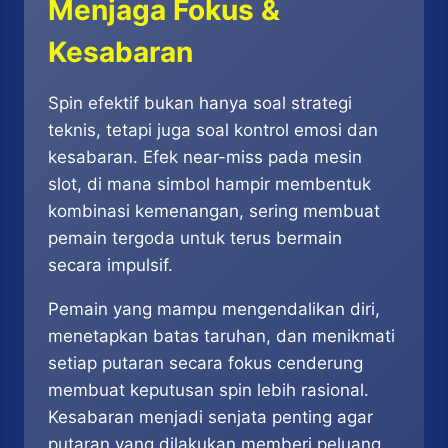
Menjaga Fokus &
Kesabaran
Spin efektif bukan hanya soal strategi
teknis, tetapi juga soal kontrol emosi dan
kesabaran. Efek near-miss pada mesin
slot, di mana simbol hampir membentuk
kombinasi kemenangan, sering membuat
pemain tergoda untuk terus bermain
secara impulsif.
Pemain yang mampu mengendalikan diri,
menetapkan batas taruhan, dan menikmati
setiap putaran secara fokus cenderung
membuat keputusan spin lebih rasional.
Kesabaran menjadi senjata penting agar
putaran yang dilakukan memberi peluang