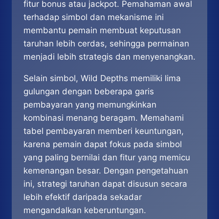
fitur bonus atau jackpot. Pemahaman awal
terhadap simbol dan mekanisme ini
membantu pemain membuat keputusan
taruhan lebih cerdas, sehingga permainan
menjadi lebih strategis dan menyenangkan.
Selain simbol, Wild Depths memiliki lima
gulungan dengan beberapa garis
pembayaran yang memungkinkan
kombinasi menang beragam. Memahami
tabel pembayaran memberi keuntungan,
karena pemain dapat fokus pada simbol
yang paling bernilai dan fitur yang memicu
kemenangan besar. Dengan pengetahuan
ini, strategi taruhan dapat disusun secara
lebih efektif daripada sekadar
mengandalkan keberuntungan.