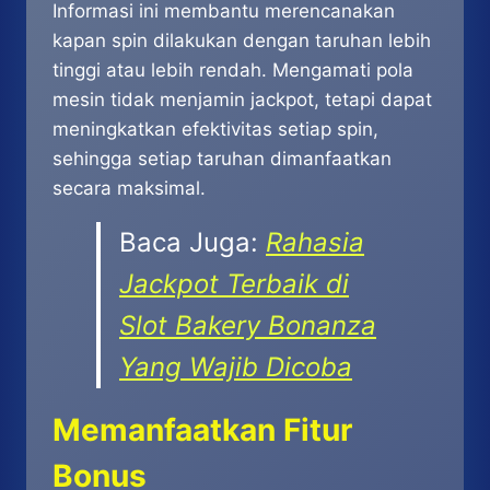
Informasi ini membantu merencanakan
kapan spin dilakukan dengan taruhan lebih
tinggi atau lebih rendah. Mengamati pola
mesin tidak menjamin jackpot, tetapi dapat
meningkatkan efektivitas setiap spin,
sehingga setiap taruhan dimanfaatkan
secara maksimal.
Baca Juga:
Rahasia
Jackpot Terbaik di
Slot Bakery Bonanza
Yang Wajib Dicoba
Memanfaatkan Fitur
Bonus