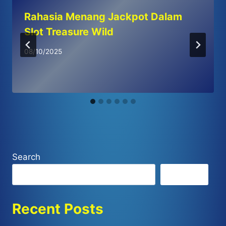
Rahasia Menang Jackpot Dalam
Slot Treasure Wild
08/10/2025
Search
Search
Recent Posts