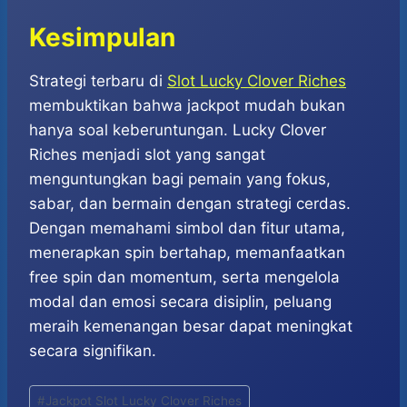
Kesimpulan
Strategi terbaru di
Slot Lucky Clover Riches
membuktikan bahwa jackpot mudah bukan
hanya soal keberuntungan. Lucky Clover
Riches menjadi slot yang sangat
menguntungkan bagi pemain yang fokus,
sabar, dan bermain dengan strategi cerdas.
Dengan memahami simbol dan fitur utama,
menerapkan spin bertahap, memanfaatkan
free spin dan momentum, serta mengelola
modal dan emosi secara disiplin, peluang
meraih kemenangan besar dapat meningkat
secara signifikan.
Post
#
Jackpot Slot Lucky Clover Riches