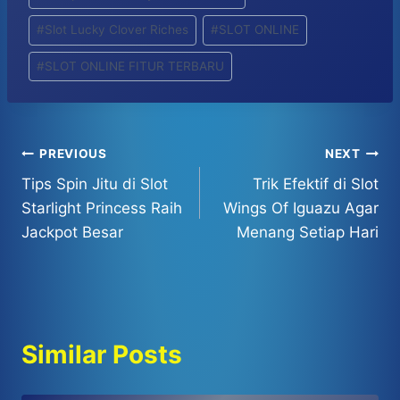
Tags:
#
Slot Lucky Clover Riches
#
SLOT ONLINE
#
SLOT ONLINE FITUR TERBARU
Post
PREVIOUS
NEXT
Tips Spin Jitu di Slot
Trik Efektif di Slot
navigation
Starlight Princess Raih
Wings Of Iguazu Agar
Jackpot Besar
Menang Setiap Hari
Similar Posts