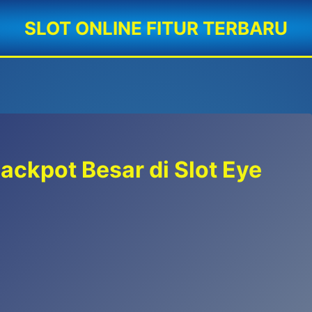
SLOT ONLINE FITUR TERBARU
ckpot Besar di Slot Eye