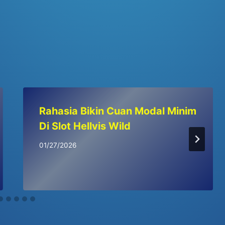
Rahasia Bikin Cuan Modal Minim
Di Slot Hellvis Wild
01/27/2026