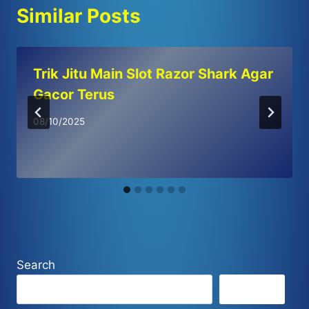
Similar Posts
Trik Jitu Main Slot Razor Shark Agar
Gacor Terus
08/10/2025
Search
Search