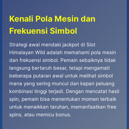
Kenali Pola Mesin dan
Frekuensi Simbol
Strategi awal mendaki jackpot di Slot
Himalayan Wild adalah memahami pola mesin
dan frekuensi simbol. Pemain sebaiknya tidak
langsung bertaruh besar, tetapi mengamati
beberapa putaran awal untuk melihat simbol
mana yang sering muncul dan kapan peluang
kombinasi tinggi terjadi. Dengan mencatat hasil
spin, pemain bisa menentukan momen terbaik
untuk menaikkan taruhan, memanfaatkan free
spins, atau memicu bonus.