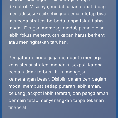
dikontrol. Misalnya, modal harian dapat dibagi
menjadi sesi kecil sehingga pemain tetap bisa
mencoba strategi berbeda tanpa takut habis
modal. Dengan membagi modal, pemain bisa
lebih fokus menentukan kapan harus berhenti
atau meningkatkan taruhan.
Pengaturan modal juga membantu menjaga
konsistensi strategi mendaki jackpot, karena
pemain tidak terburu-buru mengejar
kemenangan besar. Disiplin dalam pembagian
modal membuat setiap putaran lebih aman,
peluang jackpot lebih terarah, dan pengalaman
bermain tetap menyenangkan tanpa tekanan
finansial.