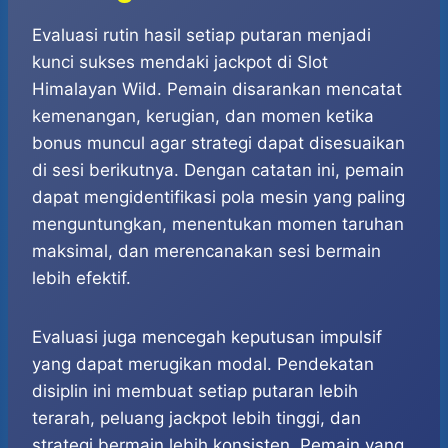
Evaluasi rutin hasil setiap putaran menjadi
kunci sukses mendaki jackpot di Slot
Himalayan Wild. Pemain disarankan mencatat
kemenangan, kerugian, dan momen ketika
bonus muncul agar strategi dapat disesuaikan
di sesi berikutnya. Dengan catatan ini, pemain
dapat mengidentifikasi pola mesin yang paling
menguntungkan, menentukan momen taruhan
maksimal, dan merencanakan sesi bermain
lebih efektif.
Evaluasi juga mencegah keputusan impulsif
yang dapat merugikan modal. Pendekatan
disiplin ini membuat setiap putaran lebih
terarah, peluang jackpot lebih tinggi, dan
strategi bermain lebih konsisten. Pemain yang