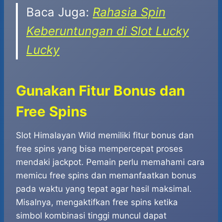
Baca Juga:
Rahasia Spin
Keberuntungan di Slot Lucky
Lucky
Gunakan Fitur Bonus dan
Free Spins
Slot Himalayan Wild memiliki fitur bonus dan
free spins yang bisa mempercepat proses
mendaki jackpot. Pemain perlu memahami cara
memicu free spins dan memanfaatkan bonus
pada waktu yang tepat agar hasil maksimal.
Misalnya, mengaktifkan free spins ketika
simbol kombinasi tinggi muncul dapat