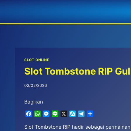
Skip
to
content
SLOT ONLINE
Slot Tombstone RIP Gu
02/02/2026
Bagikan
F
W
M
L
X
S
T
S
a
h
e
i
k
e
h
c
a
s
n
y
l
a
Slot Tombstone RIP hadir sebagai permaina