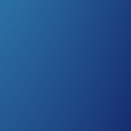
Tips Jitu Agar Di Slot Lucky
Phoenix Tidak Sial Terus
08/19/2025