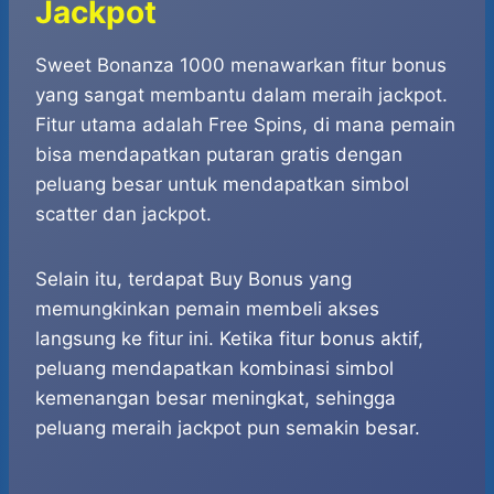
Jackpot
Sweet Bonanza 1000 menawarkan fitur bonus
yang sangat membantu dalam meraih jackpot.
Fitur utama adalah Free Spins, di mana pemain
bisa mendapatkan putaran gratis dengan
peluang besar untuk mendapatkan simbol
scatter dan jackpot.
Selain itu, terdapat Buy Bonus yang
memungkinkan pemain membeli akses
langsung ke fitur ini. Ketika fitur bonus aktif,
peluang mendapatkan kombinasi simbol
kemenangan besar meningkat, sehingga
peluang meraih jackpot pun semakin besar.