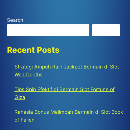
Search
Search
Recent Posts
Strategi Ampuh Raih Jackpot Bermain di Slot
Wild Depths
Tips Spin Efektif di Bermain Slot Fortune of
Giza
Rahasia Bonus Melimpah Bermain di Slot Book
of Fallen