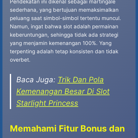
Pendekatan ini dikenal sebagai martingale
sederhana, yang bertujuan memaksimalkan
peluang saat simbol-simbol tertentu muncul.
Namun, ingat bahwa slot adalah permainan
keberuntungan, sehingga tidak ada strategi
yang menjamin kemenangan 100%. Yang
terpenting adalah tetap konsisten dan tidak
overbet.
Baca Juga:
Trik Dan Pola
Kemenangan Besar Di Slot
Starlight Princess
Memahami Fitur Bonus dan