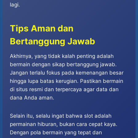
lagi.
Tips Aman dan
Bertanggung Jawab
Akhirnya, yang tidak kalah penting adalah
bermain dengan sikap bertanggung jawab.
Jangan terlalu fokus pada kemenangan besar
hingga lupa batas kerugian. Pastikan bermain
di situs resmi dan terpercaya agar data dan
dana Anda aman.
Selain itu, selalu ingat bahwa slot adalah
permainan hiburan, bukan cara cepat kaya.
Dengan pola bermain yang tepat dan