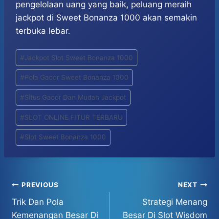
pengelolaan uang yang baik, peluang meraih
jackpot di Sweet Bonanza 1000 akan semakin
terbuka lebar.
Post
#
Jackpot Slot Sweet Bonanza 1000
Tags:
#
Pola Gacor Sweet Bonanza 1000
#
Situs Gacor Dan Mudah Jackpot
#
SLOT ONLINE FITUR TERBARU
#
Slot Sweet Bonanza 1000
Post
PREVIOUS
NEXT
Trik Dan Pola
Strategi Menang
navigation
Kemenangan Besar Di
Besar Di Slot Wisdom