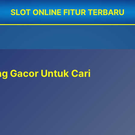
SLOT ONLINE FITUR TERBARU
ng Gacor Untuk Cari