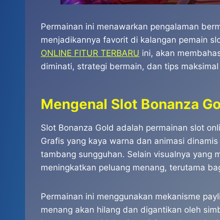
Permainan ini menawarkan pengalaman berm
menjadikannya favorit di kalangan pemain sl
ONLINE FITUR TERBARU
ini, akan membahas
diminati, strategi bermain, dan tips maksimal
Mengenal Slot Bonanza Go
Slot Bonanza Gold adalah permainan slot o
Grafis yang kaya warna dan animasi dinamis
tambang sungguhan. Selain visualnya yang men
meningkatkan peluang menang, terutama bag
Permainan ini menggunakan mekanisme payli
menang akan hilang dan digantikan oleh si