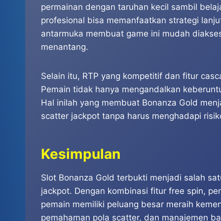
permainan dengan taruhan kecil sambil belaj
profesional bisa memanfaatkan strategi lanj
antarmuka membuat game ini mudah diakse
menantang.
Selain itu, RTP yang kompetitif dan fitur ca
Pemain tidak hanya mengandalkan keberuntun
Hal inilah yang membuat Bonanza Gold menjad
scatter jackpot tanpa harus menghadapi risiko 
Kesimpulan
Slot Bonanza Gold terbukti menjadi salah sat
jackpot. Dengan kombinasi fitur free spin, 
pemain memiliki peluang besar meraih kemen
pemahaman pola scatter, dan manajemen ban