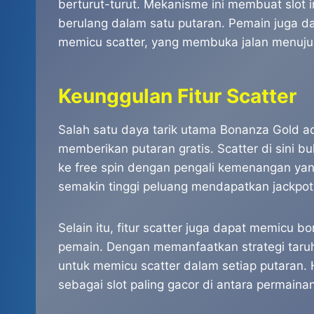
berturut-turut. Mekanisme ini membuat slot 
berulang dalam satu putaran. Pemain juga d
memicu scatter, yang membuka jalan menuju 
Keunggulan Fitur Scatter
Salah satu daya tarik utama Bonanza Gold a
memberikan putaran gratis. Scatter di sini
ke free spin dengan pengali kemenangan yang
semakin tinggi peluang mendapatkan jackpot
Selain itu, fitur scatter juga dapat memicu 
pemain. Dengan memanfaatkan strategi taru
untuk memicu scatter dalam setiap putaran.
sebagai slot paling gacor di antara permainan