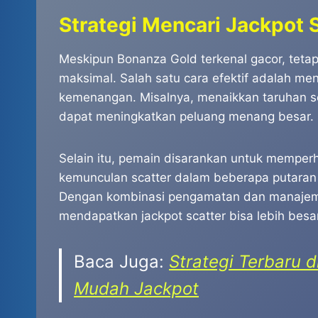
Strategi Mencari Jackpot 
Meskipun Bonanza Gold terkenal gacor, tetap
maksimal. Salah satu cara efektif adalah me
kemenangan. Misalnya, menaikkan taruhan s
dapat meningkatkan peluang menang besar.
Selain itu, pemain disarankan untuk memperh
kemunculan scatter dalam beberapa putaran
Dengan kombinasi pengamatan dan manajemen
mendapatkan jackpot scatter bisa lebih besar
Baca Juga:
Strategi Terbaru d
Mudah Jackpot