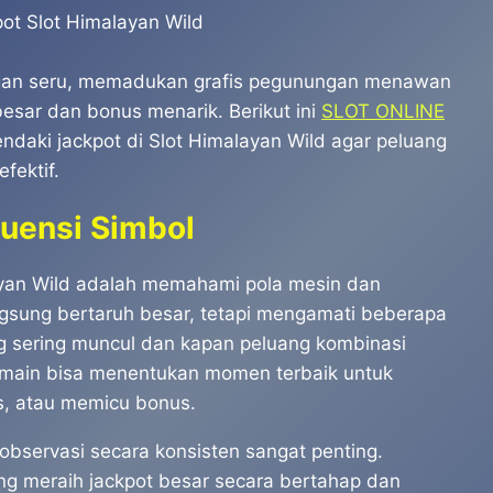
ngan seru, memadukan grafis pegunungan menawan
ar dan bonus menarik. Berikut ini
SLOT ONLINE
daki jackpot di Slot Himalayan Wild agar peluang
fektif.
kuensi Simbol
layan Wild adalah memahami pola mesin dan
ngsung bertaruh besar, tetapi mengamati beberapa
g sering muncul dan kapan peluang kombinasi
 pemain bisa menentukan momen terbaik untuk
s, atau memicu bonus.
 observasi secara konsisten sangat penting.
g meraih jackpot besar secara bertahap dan