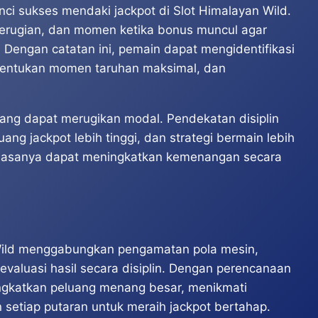
unci sukses mendaki jackpot di Slot Himalayan Wild.
erugian, dan momen ketika bonus muncul agar
a. Dengan catatan ini, pemain dapat mengidentifikasi
nentukan momen taruhan maksimal, dan
yang dapat merugikan modal. Pendekatan disiplin
uang jackpot lebih tinggi, dan strategi bermain lebih
 biasanya dapat meningkatkan kemenangan secara
Wild menggabungkan pengamatan pola mesin,
valuasi hasil secara disiplin. Dengan perencanaan
ngkatkan peluang menang besar, menikmati
setiap putaran untuk meraih jackpot bertahap.