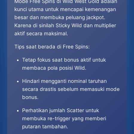
Mode Free Spins di Wild West Gold adalah
kunci utama untuk mencapai kemenangan
besar dan membuka peluang jackpot.
Karena di sinilah Sticky Wild dan multiplier
aktif secara maksimal.
Tips saat berada di Free Spins:
Tetap fokus saat bonus aktif untuk
membaca pola posisi Wild.
Hindari mengganti nominal taruhan
secara drastis sebelum memasuki mode
bonus.
Perhatikan jumlah Scatter untuk
membuka re-trigger yang memberi
putaran tambahan.