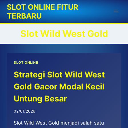
Skip
SLOT ONLINE FITUR
to
TERBARU
content
Slot Wild West Gold
SLOT ONLINE
Strategi Slot Wild West
Gold Gacor Modal Kecil
Untung Besar
02/01/2026
Slot Wild West Gold menjadi salah satu