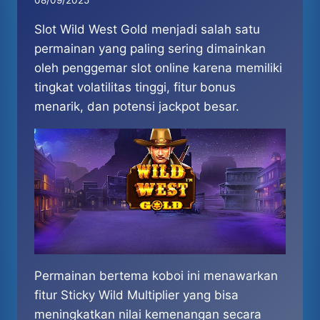
Slot Wild West Gold menjadi salah satu
permainan yang paling sering dimainkan
oleh penggemar slot online karena memiliki
tingkat volatilitas tinggi, fitur bonus
menarik, dan potensi jackpot besar.
Permainan bertema koboi ini menawarkan
fitur Sticky Wild Multiplier yang bisa
meningkatkan nilai kemenangan secara