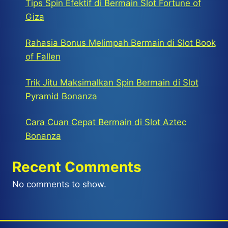
Tips Spin Efektif di Bermain Slot Fortune of
Giza
Rahasia Bonus Melimpah Bermain di Slot Book
of Fallen
Trik Jitu Maksimalkan Spin Bermain di Slot
Pyramid Bonanza
Cara Cuan Cepat Bermain di Slot Aztec
Bonanza
Recent Comments
No comments to show.