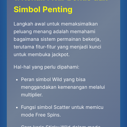
Simbol Penting
Langkah awal untuk memaksimalkan
peluang menang adalah memahami
bagaimana sistem permainan bekerja,
terutama fitur-fitur yang menjadi kunci
untuk membuka jackpot.
Hal-hal yang perlu dipahami:
Peran simbol Wild yang bisa
menggandakan kemenangan melalui
multiplier.
Fungsi simbol Scatter untuk memicu
mode Free Spins.