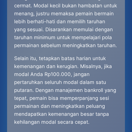
cermat. Modal kecil bukan hambatan untuk
menang, justru memaksa pemain bermain
lebih berhati-hati dan memilih taruhan
yang sesuai. Disarankan memulai dengan
taruhan minimum untuk mempelajari pola
permainan sebelum meningkatkan taruhan.
Selain itu, tetapkan batas harian untuk
kemenangan dan kerugian. Misalnya, jika
modal Anda Rp100.000, jangan
pertaruhkan seluruh modal dalam satu
putaran. Dengan manajemen bankroll yang
tepat, pemain bisa memperpanjang sesi
permainan dan meningkatkan peluang
mendapatkan kemenangan besar tanpa
kehilangan modal secara cepat.