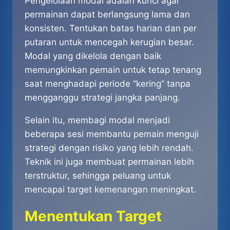
Pengelolaan modal adalah kunci agar
permainan dapat berlangsung lama dan
konsisten. Tentukan batas harian dan per
putaran untuk mencegah kerugian besar.
Modal yang dikelola dengan baik
memungkinkan pemain untuk tetap tenang
saat menghadapi periode “kering” tanpa
mengganggu strategi jangka panjang.
Selain itu, membagi modal menjadi
beberapa sesi membantu pemain menguji
strategi dengan risiko yang lebih rendah.
Teknik ini juga membuat permainan lebih
terstruktur, sehingga peluang untuk
mencapai target kemenangan meningkat.
Menentukan Target