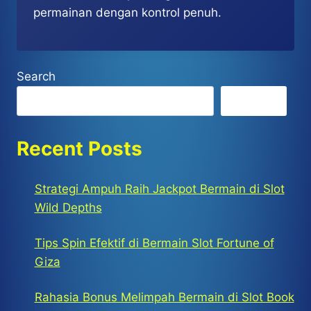
permainan dengan kontrol penuh.
Search
Search
Recent Posts
Strategi Ampuh Raih Jackpot Bermain di Slot
Wild Depths
Tips Spin Efektif di Bermain Slot Fortune of
Giza
Rahasia Bonus Melimpah Bermain di Slot Book