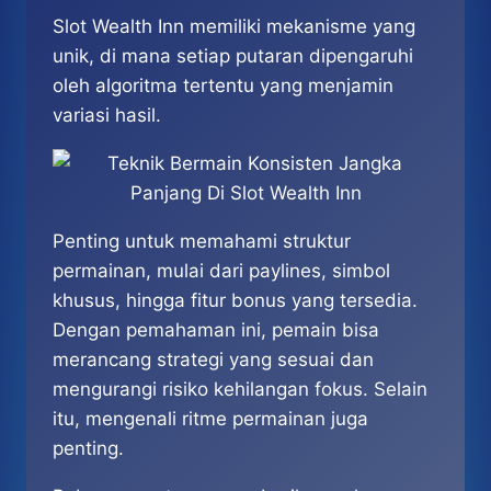
Slot Wealth Inn memiliki mekanisme yang
unik, di mana setiap putaran dipengaruhi
oleh algoritma tertentu yang menjamin
variasi hasil.
Penting untuk memahami struktur
permainan, mulai dari paylines, simbol
khusus, hingga fitur bonus yang tersedia.
Dengan pemahaman ini, pemain bisa
merancang strategi yang sesuai dan
mengurangi risiko kehilangan fokus. Selain
itu, mengenali ritme permainan juga
penting.