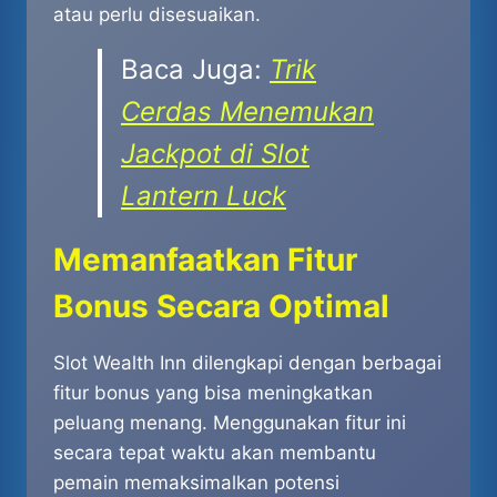
atau perlu disesuaikan.
Baca Juga:
Trik
Cerdas Menemukan
Jackpot di Slot
Lantern Luck
Memanfaatkan Fitur
Bonus Secara Optimal
Slot Wealth Inn dilengkapi dengan berbagai
fitur bonus yang bisa meningkatkan
peluang menang. Menggunakan fitur ini
secara tepat waktu akan membantu
pemain memaksimalkan potensi