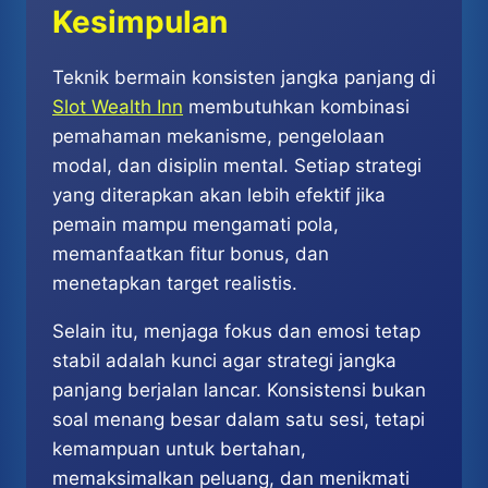
Kesimpulan
Teknik bermain konsisten jangka panjang di
Slot Wealth Inn
membutuhkan kombinasi
pemahaman mekanisme, pengelolaan
modal, dan disiplin mental. Setiap strategi
yang diterapkan akan lebih efektif jika
pemain mampu mengamati pola,
memanfaatkan fitur bonus, dan
menetapkan target realistis.
Selain itu, menjaga fokus dan emosi tetap
stabil adalah kunci agar strategi jangka
panjang berjalan lancar. Konsistensi bukan
soal menang besar dalam satu sesi, tetapi
kemampuan untuk bertahan,
memaksimalkan peluang, dan menikmati