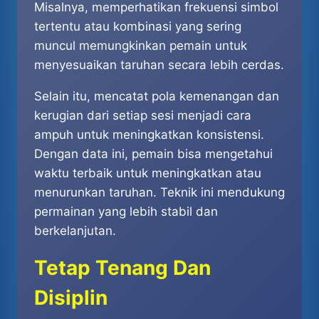
Misalnya, memperhatikan frekuensi simbol
tertentu atau kombinasi yang sering
muncul memungkinkan pemain untuk
menyesuaikan taruhan secara lebih cerdas.
Selain itu, mencatat pola kemenangan dan
kerugian dari setiap sesi menjadi cara
ampuh untuk meningkatkan konsistensi.
Dengan data ini, pemain bisa mengetahui
waktu terbaik untuk meningkatkan atau
menurunkan taruhan. Teknik ini mendukung
permainan yang lebih stabil dan
berkelanjutan.
Tetap Tenang Dan
Disiplin