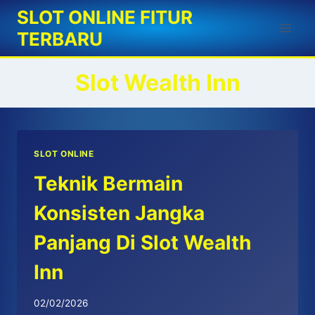
Skip
SLOT ONLINE FITUR
to
TERBARU
content
Slot Wealth Inn
SLOT ONLINE
Teknik Bermain
Konsisten Jangka
Panjang Di Slot Wealth
Inn
02/02/2026