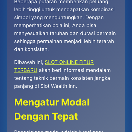
Beberapa putaran memberikan peluang
lebih tinggi untuk mendapatkan kombinasi
simbol yang menguntungkan. Dengan
memperhatikan pola ini, Anda bisa
menyesuaikan taruhan dan durasi bermain
sehingga permainan menjadi lebih terarah
dan konsisten.
Dibawah ini,
SLOT ONLINE FITUR
TERBARU
akan beri informasi mendalam
tentang teknik bermain konsisten jangka
panjang di Slot Wealth Inn.
Mengatur Modal
Dengan Tepat