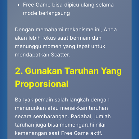
Free Game bisa dipicu ulang selama
mode berlangsung
Dengan memahami mekanisme ini, Anda
akan lebih fokus saat bermain dan
menunggu momen yang tepat untuk
mendapatkan Scatter.
2. Gunakan Taruhan Yang
Proporsional
Banyak pemain salah langkah dengan
menurunkan atau menaikkan taruhan
secara sembarangan. Padahal, jumlah
taruhan juga bisa memengaruhi nilai
kemenangan saat Free Game aktif.