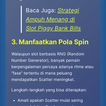
Baca Juga:
Strategi
Ampuh Menang di
Slot Piggy Bank Bills
3. Manfaatkan Pola Spin
Walaupun slot berbasis RNG (Random
Number Generator), banyak pemain
berpengalaman percaya adanya ritme atau
“fase” tertentu di mana peluang
mendapatkan Scatter meningkat.
Langkah-langkah yang bisa diterapkan:
Amati apakah Scatter mulai sering