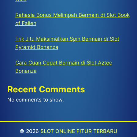
Rahasia Bonus Melimpah Bermain di Slot Book
of Fallen
Trik Jitu Maksimalkan Spin Bermain di Slot
Pyramid Bonanza
Cara Cuan Cepat Bermain di Slot Aztec
Bonanza
Recent Comments
No comments to show.
© 2026
SLOT ONLINE FITUR TERBARU