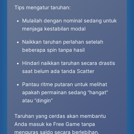
Tips mengatur taruhan:
Mulailah dengan nominal sedang untuk
menjaga kestabilan modal
Naikkan taruhan perlahan setelah
beberapa spin tanpa hasil
Hindari naikkan taruhan secara drastis
saat belum ada tanda Scatter
Pantau ritme putaran untuk melihat
apakah permainan sedang “hangat”
atau “dingin”
Taruhan yang cerdas akan membantu
Anda masuk ke Free Game tanpa
menguras saldo secara berlebihan.