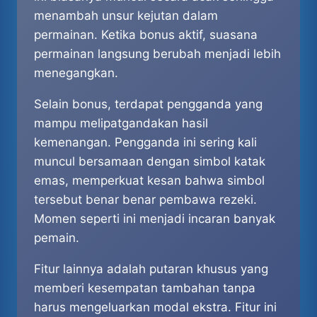
menambah unsur kejutan dalam
permainan. Ketika bonus aktif, suasana
permainan langsung berubah menjadi lebih
menegangkan.
Selain bonus, terdapat pengganda yang
mampu melipatgandakan hasil
kemenangan. Pengganda ini sering kali
muncul bersamaan dengan simbol katak
emas, memperkuat kesan bahwa simbol
tersebut benar benar pembawa rezeki.
Momen seperti ini menjadi incaran banyak
pemain.
Fitur lainnya adalah putaran khusus yang
memberi kesempatan tambahan tanpa
harus mengeluarkan modal ekstra. Fitur ini