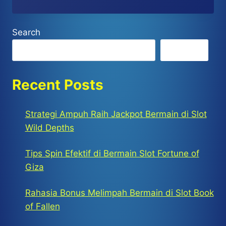
Search
Search
Recent Posts
Strategi Ampuh Raih Jackpot Bermain di Slot
Wild Depths
Tips Spin Efektif di Bermain Slot Fortune of
Giza
Rahasia Bonus Melimpah Bermain di Slot Book
of Fallen