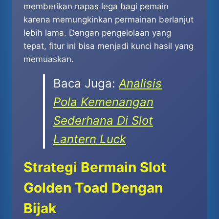
memberikan napas lega bagi pemain
karena memungkinkan permainan berlanjut
lebih lama. Dengan pengelolaan yang
tepat, fitur ini bisa menjadi kunci hasil yang
memuaskan.
Baca Juga:
Analisis
Pola Kemenangan
Sederhana Di Slot
Lantern Luck
Strategi Bermain Slot
Golden Toad Dengan
Bijak