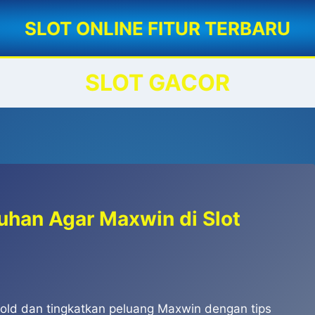
SLOT ONLINE FITUR TERBARU
SLOT GACOR
uhan Agar Maxwin di Slot
 Gold dan tingkatkan peluang Maxwin dengan tips