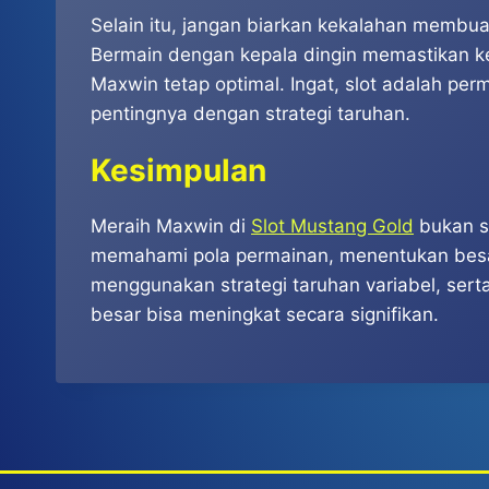
Selain itu, jangan biarkan kekalahan membu
Bermain dengan kepala dingin memastikan ke
Maxwin tetap optimal. Ingat, slot adalah p
pentingnya dengan strategi taruhan.
Kesimpulan
Meraih Maxwin di
Slot Mustang Gold
bukan s
memahami pola permainan, menentukan besa
menggunakan strategi taruhan variabel, ser
besar bisa meningkat secara signifikan.