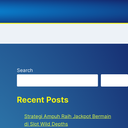
Search
Search
Recent Posts
Strategi Ampuh Raih Jackpot Bermain
di Slot Wild Depths