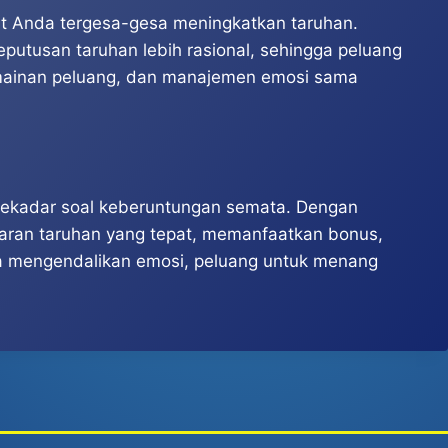
at Anda tergesa-gesa meningkatkan taruhan.
putusan taruhan lebih rasional, sehingga peluang
ermainan peluang, dan manajemen emosi sama
ekadar soal keberuntungan semata. Dengan
ran taruhan yang tepat, memanfaatkan bonus,
ta mengendalikan emosi, peluang untuk menang