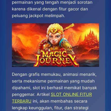
permainan yang tengah menjadi sorotan
karena dikenal dengan fitur gacor dan
peluang jackpot melimpah.
Dengan grafis memukau, animasi menarik,
serta mekanisme permainan yang mudah
dipahami, slot ini berhasil memikat banyak
penggemar. Artikel
SLOT ONLINE FITUR
TERBARU
ini, akan membahas secara
lengkap keunggulan, fitur, dan strategi