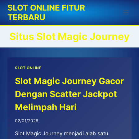
Skip
SLOT ONLINE FITUR
to
TERBARU
content
Situs Slot Magic Journey
SLOT ONLINE
Slot Magic Journey Gacor
Dengan Scatter Jackpot
Melimpah Hari
02/01/2026
Slot Magic Journey menjadi alah satu