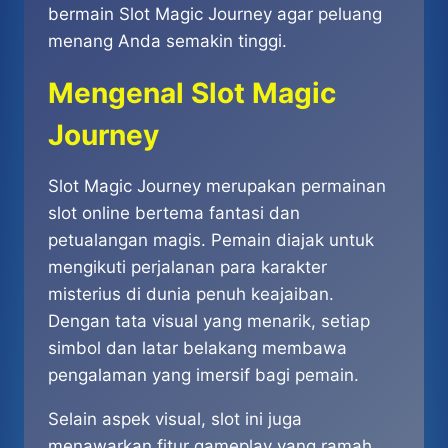
bermain Slot Magic Journey agar peluang
menang Anda semakin tinggi.
Mengenal Slot Magic
Journey
Slot Magic Journey merupakan permainan
slot online bertema fantasi dan
petualangan magis. Pemain diajak untuk
mengikuti perjalanan para karakter
misterius di dunia penuh keajaiban.
Dengan tata visual yang menarik, setiap
simbol dan latar belakang membawa
pengalaman yang imersif bagi pemain.
Selain aspek visual, slot ini juga
menawarkan fitur gameplay yang ramah