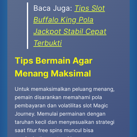
Baca Juga:
Tips Slot
Buffalo King Pola
Jackpot Stabil Cepat
Terbukti
Tips Bermain Agar
Menang Maksimal
Untuk memaksimalkan peluang menang,
pemain disarankan memahami pola
pembayaran dan volatilitas slot Magic
Journey. Memulai permainan dengan
taruhan kecil dan menyesuaikan strategi
saat fitur free spins muncul bisa