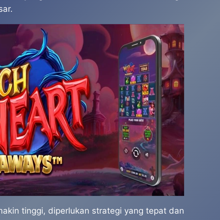
ar.
in tinggi, diperlukan strategi yang tepat dan