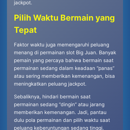
jackpot.
Pilih Waktu Bermain yang
Tepat
Faktor waktu juga memengaruhi peluang
menang di permainan slot Big Juan. Banyak
pemain yang percaya bahwa bermain saat
permainan sedang dalam keadaan “panas”
atau sering memberikan kemenangan, bisa
meningkatkan peluang jackpot.
Sebaliknya, hindari bermain saat
permainan sedang “dingin” atau jarang
memberikan kemenangan. Jadi, pantau
dulu pola permainan dan pilih waktu saat
peluang keberuntungan sedang tinggi.